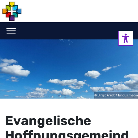
© Birgit Arndt / fundus.media
Evangelische
Hoffnungsgemeind