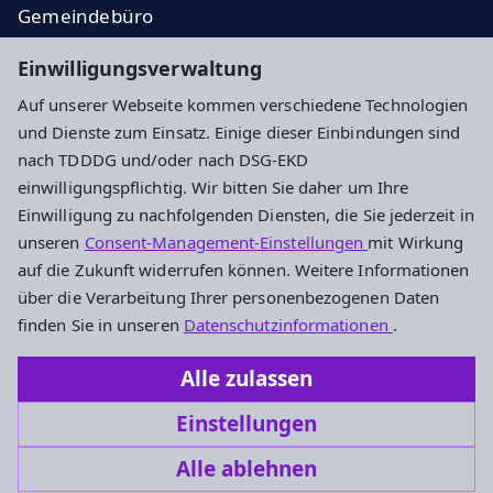
Gemeindebüro
Veranstaltungen
Einwilligungsverwaltung
Konzerte
Auf unserer Webseite kommen verschiedene Technologien
und Dienste zum Einsatz. Einige dieser Einbindungen sind
Impressum
Datenschutz
Cookie-Einstellungen
nach TDDDG und/oder nach DSG-EKD
einwilligungspflichtig. Wir bitten Sie daher um Ihre
Einwilligung zu nachfolgenden Diensten, die Sie jederzeit in
Evangelische Hoffnungsgemeinde Darmstadt
unseren
Consent-Management-Einstellungen
mit Wirkung
auf die Zukunft widerrufen können. Weitere Informationen
An der Stadtkirche 1
über die Verarbeitung Ihrer personenbezogenen Daten
64283 Darmstadt
finden Sie in unseren
Datenschutzinformationen
.
Telefon: 06151/4290088
Alle zulassen
hoffnungsgemeinde.darmstadt@ekhn.de
Einstellungen
Alle ablehnen