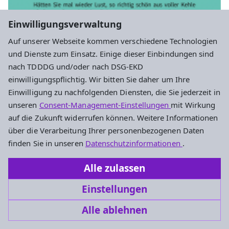
Einwilligungsverwaltung
Auf unserer Webseite kommen verschiedene Technologien
und Dienste zum Einsatz. Einige dieser Einbindungen sind
nach TDDDG und/oder nach DSG-EKD
einwilligungspflichtig. Wir bitten Sie daher um Ihre
Einwilligung zu nachfolgenden Diensten, die Sie jederzeit in
unseren
Consent-Management-Einstellungen
mit Wirkung
auf die Zukunft widerrufen können. Weitere Informationen
über die Verarbeitung Ihrer personenbezogenen Daten
finden Sie in unseren
Datenschutzinformationen
.
Sonstiges
Alle zulassen
Singen mit Hartwig
Einstellungen
Mittwoch, 16.9. 14:30-16 Uhr
Alle ablehnen
Darmstadt,
Paulus-Saal (Pauluskirche)