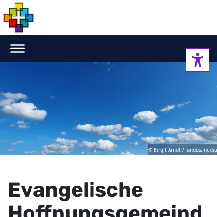
© Birgit Arndt / fundus.media
Evangelische
Hoffnungsgemeind