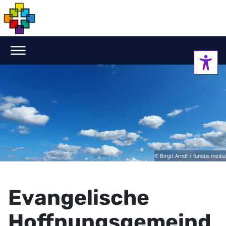
© Birgit Arndt / fundus.media
Evangelische
Hoffnungsgemeind