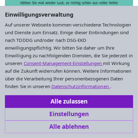
Einwilligungsverwaltung
Auf unserer Webseite kommen verschiedene Technologien
und Dienste zum Einsatz. Einige dieser Einbindungen sind
nach TDDDG und/oder nach DSG-EKD
einwilligungspflichtig. Wir bitten Sie daher um Ihre
Einwilligung zu nachfolgenden Diensten, die Sie jederzeit in
unseren
Consent-Management-Einstellungen
mit Wirkung
auf die Zukunft widerrufen können. Weitere Informationen
über die Verarbeitung Ihrer personenbezogenen Daten
finden Sie in unseren
Datenschutzinformationen
.
Sonstiges
Alle zulassen
Singen mit Hartwig
Einstellungen
Mittwoch, 16.9. 14:30-16 Uhr
Alle ablehnen
Darmstadt,
Paulus-Saal (Pauluskirche)